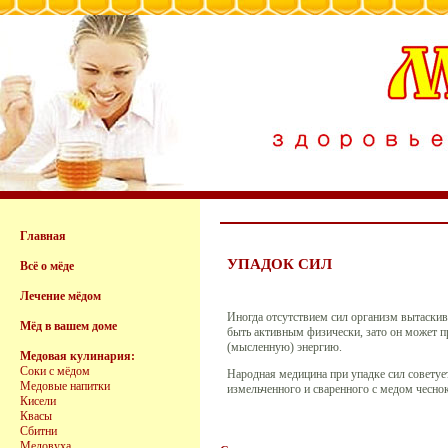
Главная
УПАДОК СИЛ
Всё о мёде
Лечение мёдом
Иногда отсутствием сил организм вытаскива
Мёд в вашем доме
быть активным физически, зато он может п
(мысленную) энергию.
Медовая кулинария:
Соки с мёдом
Народная медицина при упадке сил советуе
Медовые напитки
измельченного и сваренного с медом чеснок
Кисели
Квасы
Сбитни
Медовуха