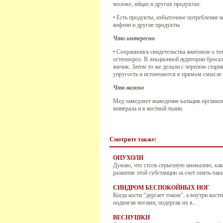
молоке, яйцах и других продуктах.
• Есть продукты, избыточное потребление 
кофеин и другие продукты.
Что интересно
• Сохранились свидетельства анатомов о то
остеопороз. В лекционной аудитории броса
мячик. Затем то же делали с черепом старик
упругость и истончаются в прямом смысле 
Что важно
Мед замедляет выведение кальция организм
минерала и в костной ткани.
Смотрите также:
ОПУХОЛИ
Думаю, что столь серьезную аномалию, как
развитие этой субстанции за счет опять-таки.
СИНДРОМ БЕСПОКОЙНЫХ НОГ
Когда кости "дергает током", а внутри кост
подвигав ногами, подергав их в...
ВЕСНУШКИ