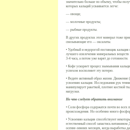
значительно больше по объему, чтобы получ
которых кальций усваивается легче:
— овощи;
— молочные продукты;
— рыбные продукты.
В других продуктах этот минерал тоже прис
связывающие его — оксалаты.
• Удобный и недорогой поставщик кальция 
лучшего извлечения минеральных веществ и
3-4 часа, а потом уже варят до готовности.
• Кофе ускоряет процесс вымывания кальция
успехом восполняет эту потерю.
• Ведите активный образ жизни. Движение (
усвоению кальция. Исследования рук теннис
манипулирует ракеткой, плотнее костной тк
нагрузки.
Но что следует обратить внимание
• Соли фосфора содержатся почти во всех 
происхождения. Но особенно много фосфора 
• Усвоению кальция способствуют некоторы
естественный способ запастись витамином Д
осенне-зимних месяцев, когда выработка д