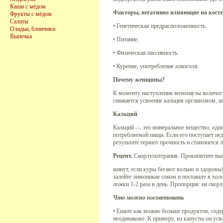
Каши с мёдом
Факторы, негативно влияющие на кост
Фрукты с мёдом
Салаты
• Генетическая предрасположенность.
Оладьи, блинчики
Выпечка
• Питание.
• Физическая пассивность.
• Курение, употребление алкоголя.
Почему женщины?
К моменту наступления менопаузы количест
снижается усвоение кальция организмом, на
Кальций
Кальций — это минеральное вещество, один
потребляемой пищи. Если его поступает нед
результате теряют прочность и становятся 
Рецепт.
Скорлупотерапия. Прокипятите вым
минут, если куры бегают вольно и здоровы
залейте лимонным соком и поставьте в хол
ложки 1-2 раза в день. Пропорция: на скорл
Что можно посоветовать
• Ешьте как можно больше продуктов, содер
неодинаково. К примеру, из капусты он усв