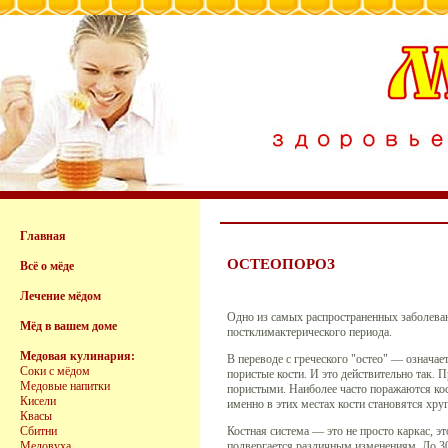
Главная
ОСТЕОПОРОЗ
Всё о мёде
Лечение мёдом
Одно из самых распространенных заболеван
Мёд в вашем доме
постклимактерического периода.
Медовая кулинария:
В переводе с греческого "остео" — означае
Соки с мёдом
пористые кости. И это действительно так. 
Медовые напитки
пористыми. Наиболее часто поражаются кости
Кисели
именно в этих местах кости становятся хр
Квасы
Сбитни
Костная система — это не просто каркас, э
Медовуха
подвергается различным изменениям. До 30