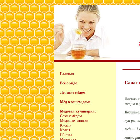
Главная
Салат 
Всё о мёде
Лечение мёдом
Достать 
Мёд в вашем доме
медом и 
Медовая кулинария:
Квашеная
Соки с мёдом
Медовые напитки
лук репч
Кисели
мед — 1 с
Квасы
Сбитни
масло ра
Медовуха