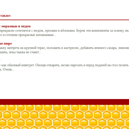
 также:
с морковью и медом
рекрасно сочетается с медом, орехами и яблоками. Берем эти компоненты за основу, в
о и готовим прекрасные витаминные...
ое пюре
ву натереть на крупной терке, положить в кастрюлю, добавить немного сахара, лимонн
шить, пока тыква не станет...
т
 как обычный винегрет. Овощи отварить, мелко нарезать и перед подачей на стол полить
. Очень...