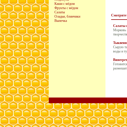
Каши с мёдом
Фрукты с мёдом
Салаты
Смотрите
Оладьи, блинчики
Выпечка
Салаты 
Морковь п
творчеств
Тыквенн
Сырую тык
воды и ту
Винегре
Готовится
размешать