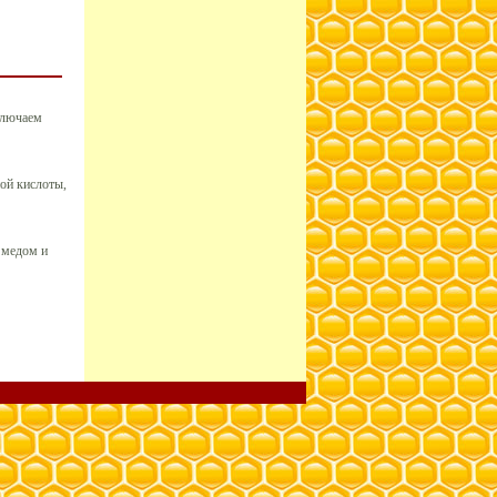
ключаем
ой кислоты,
 медом и