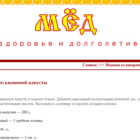
Главная
>>>
Медовая кулинария
из квашеной капусты
квашеную капусту и хорошо отжать. Добавить нарезанный полукольцами репчатый лук, з
растительным маслом. Выложить в салатницу и украсить ягодами клюквы.
 капуста — 200 г,
атый — 1 средняя головка,
т. л.,
стительное — 1 ст. л.